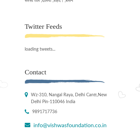
सरसों तेल ,दलिया ,शहद। ,बेसन
Twitter Feeds
loading tweets...
Contact
Wz-310, Nangal Raya, Delhi Cantt,New
Delhi Pin-110046 India
9891717736
info@vishwasfoundation.co.in