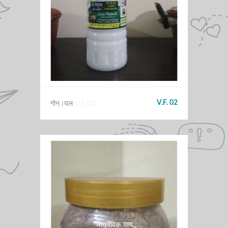
V.F. 02
गोन।यल V.F. 02