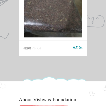
V.F. 04
अलसी V.F. 04
About Vishwas Foundation