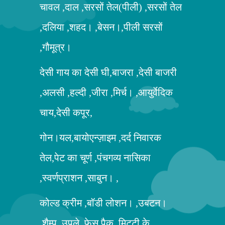
चावल ,दाल ,सरसों तेल(पीली) ,सरसों तेल
,दलिया ,शहद। ,बेसन।,पीली सरसों
,गौमूत्र।
देसी गाय का देसी घी,बाजरा ,देसी बाजरी
,अलसी ,हल्दी ,जीरा ,मिर्च। ,आयुर्वेदिक
चाय,देसी कपूर,
गोन।यल,बायोएन्ज़ाइम ,दर्द निवारक
तेल,पेट का चूर्ण ,पंचगव्य नासिका
,स्वर्णप्राशन ,साबुन। ,
कोल्ड क्रीम ,बॉडी लोशन। ,उबटन।
,शैम्पू ,उपले ,फेस पैक ,मिट्टी के