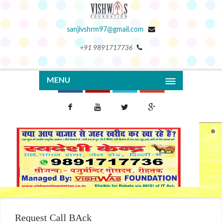
sanjivshrm97@gmail.com
+91 9891717736
MENU
Request Call BAck